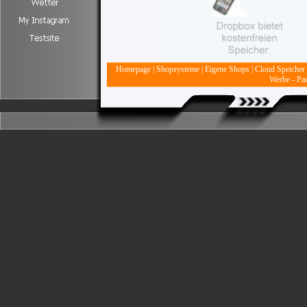
Homepage
|
Shopsysteme
|
Eigene Shops
|
Cloud Speicher
Werbe - Par